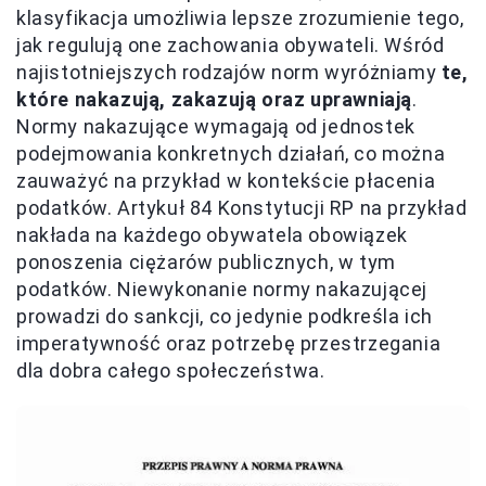
klasyfikacja umożliwia lepsze zrozumienie tego,
jak regulują one zachowania obywateli. Wśród
najistotniejszych rodzajów norm wyróżniamy
te,
które nakazują, zakazują oraz uprawniają
.
Normy nakazujące wymagają od jednostek
podejmowania konkretnych działań, co można
zauważyć na przykład w kontekście płacenia
podatków. Artykuł 84 Konstytucji RP na przykład
nakłada na każdego obywatela obowiązek
ponoszenia ciężarów publicznych, w tym
podatków. Niewykonanie normy nakazującej
prowadzi do sankcji, co jedynie podkreśla ich
imperatywność oraz potrzebę przestrzegania
dla dobra całego społeczeństwa.