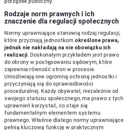
porządek publiczny.
Rodzaje norm prawnych i ich
znaczenie dla regulacji społecznych
Normy uprawniające stanowią rodzaj regulacji,
które przyznają jednostkom
określone prawa,
jednak nie nakładają na nie obowiązku ich
realizacji
. Doskonałym przykładem jest prawo
do obrony w postępowaniu sądowym, które
zapewnia równość stron w procesie.
Umożliwiają one ogromną ochronę jednostki i
przyczyniają się do sprawiedliwości
proceduralnej. Każdy obywatel, niezależnie od
swojego statusu społecznego, ma prawo z tych
uprawnień korzystać, co staje się
fundamentalnym elementem systemu
prawnego. Właśnie dlatego normy uprawniające
pełnią kluczową funkcję w praktycznym