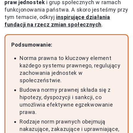
praw jednostek
i grup społecznych w ramach
funkcjonowania państwa. A skoro jesteśmy przy
tym temacie, odkryj
inspirujące działania
fundacji na rzecz zmian społecznych
.
Podsumowanie:
Norma prawna to kluczowy element
każdego systemu prawnego, regulujący
zachowania jednostek w
społeczeństwie.
Budowa normy prawnej składa się z
hipotezy, dyspozycji i sankcji, co
umożliwia efektywne egzekwowanie
prawa.
Rodzaje norm prawnych obejmują
nakazujące, zakazujące i uprawniające,