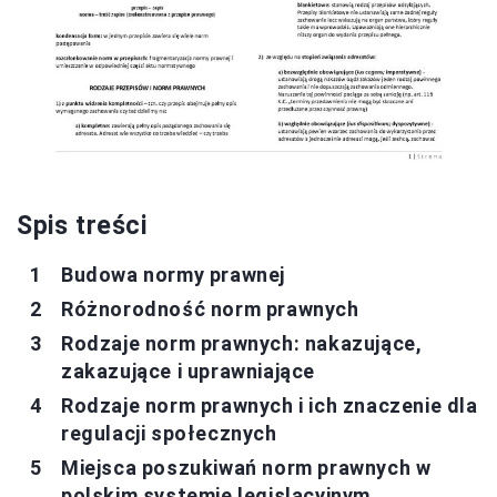
Spis treści
Budowa normy prawnej
Różnorodność norm prawnych
Rodzaje norm prawnych: nakazujące,
zakazujące i uprawniające
Rodzaje norm prawnych i ich znaczenie dla
regulacji społecznych
Miejsca poszukiwań norm prawnych w
polskim systemie legislacyjnym