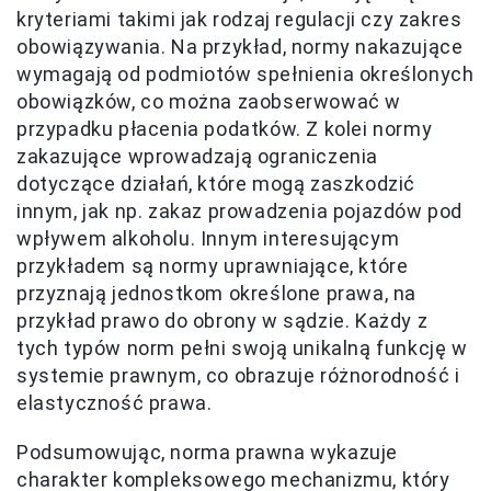
kryteriami takimi jak rodzaj regulacji czy zakres
obowiązywania. Na przykład, normy nakazujące
wymagają od podmiotów spełnienia określonych
obowiązków, co można zaobserwować w
przypadku płacenia podatków. Z kolei normy
zakazujące wprowadzają ograniczenia
dotyczące działań, które mogą zaszkodzić
innym, jak np. zakaz prowadzenia pojazdów pod
wpływem alkoholu. Innym interesującym
przykładem są normy uprawniające, które
przyznają jednostkom określone prawa, na
przykład prawo do obrony w sądzie. Każdy z
tych typów norm pełni swoją unikalną funkcję w
systemie prawnym, co obrazuje różnorodność i
elastyczność prawa.
Podsumowując, norma prawna wykazuje
charakter kompleksowego mechanizmu, który