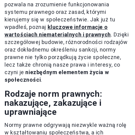
pozwala na zrozumienie funkcjonowania
systemu prawnego oraz zasad, którymi
kierujemy się w społeczeństwie. Jak już tu
wpadłeś, poznaj
kluczowe informacje o
wartościach niematerialnych i prawnych
. Dzięki
szczegółowej budowie, różnorodności rodzajów
oraz dokładnemu określeniu sankcji, normy
prawne nie tylko porządkują życie społeczne,
lecz także chronią nasze prawa i interesy, co
czyni je
niezbędnym elementem życia w
społeczności
.
Rodzaje norm prawnych:
nakazujące, zakazujące i
uprawniające
Normy prawne odgrywają niezwykle ważną rolę
w kształtowaniu społeczeństwa, a ich