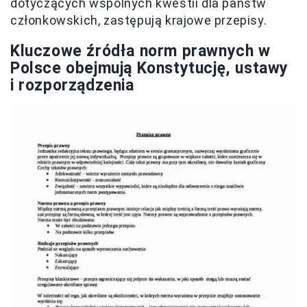
dotyczących wspólnych kwestii dla państw
członkowskich, zastępują krajowe przepisy.
Kluczowe źródła norm prawnych w
Polsce obejmują Konstytucję, ustawy
i rozporządzenia