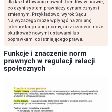
dla kształtowania nowych trendów w prawie,
co czyni system prawniczy dynamicznym i
zmiennym. Przykładowo, wyrok Sądu
Najwyższego może wpłynąć na zmianę
interpretacji danej normy, co z czasem może
skutkować nowymi ustawami lub
poprawkami do istniejącego prawa.
Funkcje i znaczenie norm
prawnych w regulacji relacji
społecznych