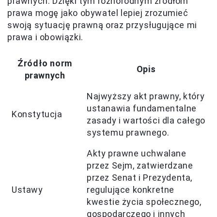
prawnych. Dzięki tym różnorodnym źródłom
prawa mogę jako obywatel lepiej zrozumieć
swoją sytuację prawną oraz przysługujące mi
prawa i obowiązki.
Źródło norm
Opis
prawnych
Najwyższy akt prawny, który
ustanawia fundamentalne
Konstytucja
zasady i wartości dla całego
systemu prawnego.
Akty prawne uchwalane
przez Sejm, zatwierdzane
przez Senat i Prezydenta,
Ustawy
regulujące konkretne
kwestie życia społecznego,
gospodarczego i innych