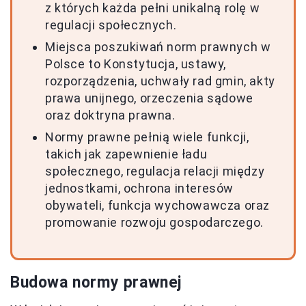
z których każda pełni unikalną rolę w
regulacji społecznych.
Miejsca poszukiwań norm prawnych w
Polsce to Konstytucja, ustawy,
rozporządzenia, uchwały rad gmin, akty
prawa unijnego, orzeczenia sądowe
oraz doktryna prawna.
Normy prawne pełnią wiele funkcji,
takich jak zapewnienie ładu
społecznego, regulacja relacji między
jednostkami, ochrona interesów
obywateli, funkcja wychowawcza oraz
promowanie rozwoju gospodarczego.
Budowa normy prawnej