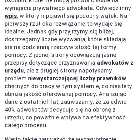
osobom, które nie mogą pozwolić sobie na
wynajęcie prywatnego adwokata. Odwiedź inny
wpis
, w którym pojawił się podobny wątek. Na
pierwszy rzut oka rozwiązanie to wydaje się
idealne. Jednak gdy przyjrzymy się bliżej,
dostrzegamy liczne wyzwania, które składają
się na codzienną rzeczywistość tej formy
pomocy. Z jednej strony obowiązują jasne
przepisy dotyczące przyznawania
adwokatów z
urzędu
, ale z drugiej strony napotykamy
problem
niewystarczającej liczby prawników
chętnych do pracy w tym systemie, co niestety
obniża jakość oferowanej pomocy. Analizując
dane z ostatnich lat, zauważamy, że zaledwie
40% adwokatów decyduje się na obronę z
urzędu, co poważnie wpływa na efektywność
całego procesu.
Warto także zauważyć, że wynagrodzenie