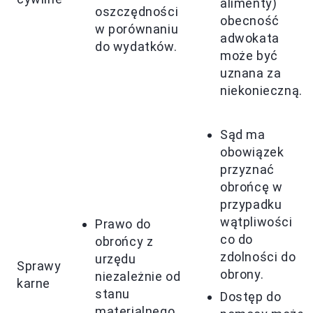
alimenty)
oszczędności
obecność
w porównaniu
adwokata
do wydatków.
może być
uznana za
niekonieczną.
Sąd ma
obowiązek
przyznać
obrońcę w
przypadku
wątpliwości
Prawo do
co do
obrońcy z
zdolności do
urzędu
Sprawy
obrony.
niezależnie od
karne
stanu
Dostęp do
materialnego.