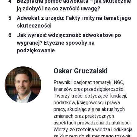
Bezpłatna pomoc adwokata – jak skutecznie
ją zdobyć i na co zwrócić uwagę?
Adwokat z urzędu: Fakty i mity na temat jego
skuteczności
Jak wyrazić wdzięczność adwokatowi po
wygranej? Etyczne sposoby na
podziękowanie
Oskar Gruczalski
Prawnik i pasjonat tematyki NGO,
finansów oraz przedsiębiorczości.
Tworzy treści dotyczące fundacji,
podatków, księgowości i prawa
pracy, skupiając się na aktualnych
zmianach oraz praktycznych
aspektach prowadzenia działalności.
Wierzy, że rzetelna wiedza i edukacja
są kluczem do skutecznego rozwoju