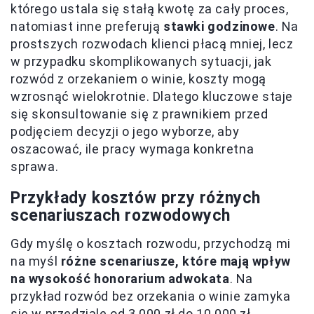
którego ustala się stałą kwotę za cały proces,
natomiast inne preferują
stawki godzinowe
. Na
prostszych rozwodach klienci płacą mniej, lecz
w przypadku skomplikowanych sytuacji, jak
rozwód z orzekaniem o winie, koszty mogą
wzrosnąć wielokrotnie. Dlatego kluczowe staje
się skonsultowanie się z prawnikiem przed
podjęciem decyzji o jego wyborze, aby
oszacować, ile pracy wymaga konkretna
sprawa.
Przykłady kosztów przy różnych
scenariuszach rozwodowych
Gdy myślę o kosztach rozwodu, przychodzą mi
na myśl
różne scenariusze, które mają wpływ
na wysokość honorarium adwokata
. Na
przykład rozwód bez orzekania o winie zamyka
się w przedziale od 3 000 zł do 10 000 zł,