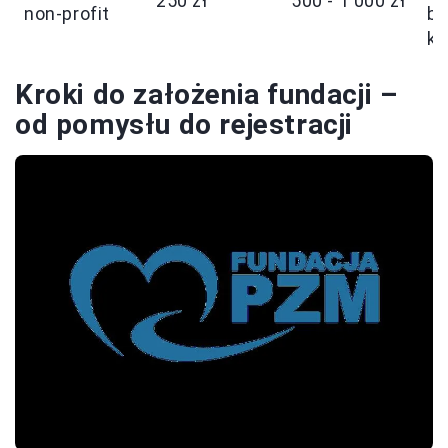
250 zł
500 - 1 000 zł
non-profit
ba
ks
Kroki do założenia fundacji –
od pomysłu do rejestracji