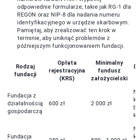
odpowiednie formularze, takie jak RG-1 dla
REGON oraz NIP-8 dla nadania numeru
identyfikacyjnego w urzędzie skarbowym.
Pamiętaj, aby zrealizować ten krok w
terminie, aby uniknąć problemów z
późniejszym funkcjonowaniem fundacji.
Opłata
Minimalny
Rodzaj
D
rejestracyjna
fundusz
fundacji
(KRS)
założycielski
No
Fundacja z
ko
działalnością
600 zł
2 000 zł
ba
gospodarczą
ks
No
Fundacja
ko