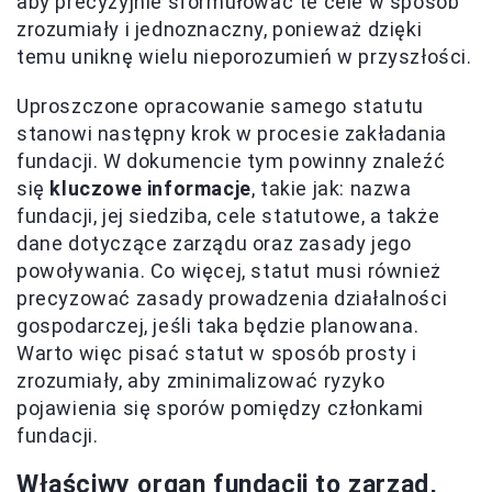
aby precyzyjnie sformułować te cele w sposób
zrozumiały i jednoznaczny, ponieważ dzięki
temu uniknę wielu nieporozumień w przyszłości.
Uproszczone opracowanie samego statutu
stanowi następny krok w procesie zakładania
fundacji. W dokumencie tym powinny znaleźć
się
kluczowe informacje
, takie jak: nazwa
fundacji, jej siedziba, cele statutowe, a także
dane dotyczące zarządu oraz zasady jego
powoływania. Co więcej, statut musi również
precyzować zasady prowadzenia działalności
gospodarczej, jeśli taka będzie planowana.
Warto więc pisać statut w sposób prosty i
zrozumiały, aby zminimalizować ryzyko
pojawienia się sporów pomiędzy członkami
fundacji.
Właściwy organ fundacji to zarząd,