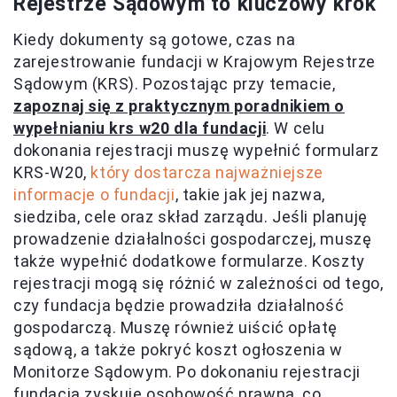
Rejestrze Sądowym to kluczowy krok
Kiedy dokumenty są gotowe, czas na
zarejestrowanie fundacji w Krajowym Rejestrze
Sądowym (KRS). Pozostając przy temacie,
zapoznaj się z praktycznym poradnikiem o
wypełnianiu krs w20 dla fundacji
. W celu
dokonania rejestracji muszę wypełnić formularz
KRS-W20,
który dostarcza najważniejsze
informacje o fundacji
, takie jak jej nazwa,
siedziba, cele oraz skład zarządu. Jeśli planuję
prowadzenie działalności gospodarczej, muszę
także wypełnić dodatkowe formularze. Koszty
rejestracji mogą się różnić w zależności od tego,
czy fundacja będzie prowadziła działalność
gospodarczą. Muszę również uiścić opłatę
sądową, a także pokryć koszt ogłoszenia w
Monitorze Sądowym. Po dokonaniu rejestracji
fundacja zyskuje osobowość prawną, co