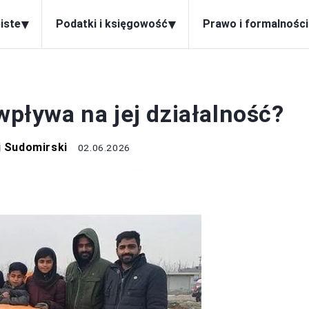
▾
▾
iste
Podatki i księgowość
Prawo i formalności
FUNDACJE
wpływa na jej działalność?
j Sudomirski
02.06.2026