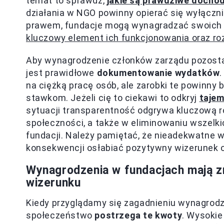
temat to sprawdź,
jakie są prawdziwe docho
działania w NGO powinny opierać się wyłączni
prawem, fundacje mogą wynagradzać swoich 
kluczowy element ich funkcjonowania oraz ro
Aby wynagrodzenie członków zarządu pozostał
jest prawidłowe
dokumentowanie wydatków
na ciężką pracę osób, ale zarobki te powinn
stawkom. Jeżeli cię to ciekawi to odkryj
tajem
sytuacji transparentność odgrywa kluczową 
społeczności, a także w eliminowaniu wszelki
fundacji. Należy pamiętać, że nieadekwatne 
konsekwencji osłabiać pozytywny wizerunek o
Wynagrodzenia w fundacjach mają zn
wizerunku
Kiedy przyglądamy się zagadnieniu wynagrodze
społeczeństwo
postrzega te kwoty
. Wysokie