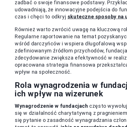
zadbać o swoje finansowe podstawy. Przykład
udowadniają, że innowacyjne podejścia do fund
czas i chęci to odkryj
skuteczne sposoby na u
Również warto zwrócić uwagę na kluczową ro
Regularne raportowanie na temat pozyskanych
wśród darczyńców i wspiera długofalową współ
zdefiniowanym źródłom przychodów, fundacja
zdecydowanie zwiększa efektywność w realizac
opracowana strategia finansowa przekształca
wpływ na społeczność.
Rola wynagrodzenia w fundacj
ich wpływ na wizerunek
Wynagrodzenie w fundacjach
często wywołuje
się w działalność charytatywną z pragnieniem 
się pytanie o zasadność wynagradzania członk