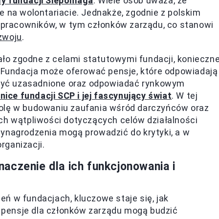
dy fundacji Siepomaga
. Wiele osób uważa, że
e na wolontariacie. Jednakże, zgodnie z polskim
pracowników, w tym członków zarządu, co stanowi
zwoju
.
o zgodne z celami statutowymi fundacji, konieczn
. Fundacja może oferować pensje, które odpowiadają
y być uzasadnione oraz odpowiadać rynkowym
nice fundacji SCP i jej fascynujący świat
. W tej
rolę w budowaniu zaufania wśród darczyńców oraz
ch wątpliwości dotyczących celów działalności
wynagrodzenia mogą prowadzić do krytyki, a w
rganizacji.
aczenie dla ich funkcjonowania i
ń w fundacjach, kluczowe staje się, jak
 pensje dla członków zarządu mogą budzić