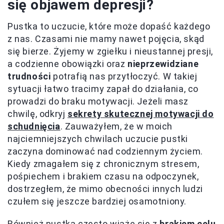
się objawem depresji?
Pustka to uczucie, które może dopaść każdego
z nas. Czasami nie mamy nawet pojęcia, skąd
się bierze. Żyjemy w zgiełku i nieustannej presji,
a codzienne obowiązki oraz
nieprzewidziane
trudności
potrafią nas przytłoczyć. W takiej
sytuacji łatwo tracimy zapał do działania, co
prowadzi do braku motywacji. Jeżeli masz
chwilę, odkryj
sekrety skutecznej motywacji do
schudnięcia
. Zauważyłem, że w moich
najciemniejszych chwilach uczucie pustki
zaczyna dominować nad codziennym życiem.
Kiedy zmagałem się z chronicznym stresem,
pośpiechem i brakiem czasu na odpoczynek,
dostrzegłem, że mimo obecności innych ludzi
czułem się jeszcze bardziej osamotniony.
Również pustka często wiąże się z
brakiem celu