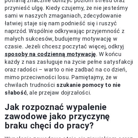
potrafią znacznie obniżyć poziom stresu oraz
przynieść ulgę. Kiedy czujemy, że nie jesteśmy
sami w naszych zmaganiach, zdecydowanie
łatwiej staje się nam podnieść się i ruszyć
naprzód. Wspólnie odkrywając przyjemność z
małych sukcesów, budujemy motywację w
czasie. Jeżeli chcesz poczytać więcej, odkryj
sposoby na codzienną motywację
. W końcu
każdy z nas zasługuje na życie pełne satysfakcji
oraz radości – warto o nie zadbać na co dzień,
mimo przeciwności losu. Pamiętajmy, że w
chwilach trudności
szukanie pomocy to nie
słabość
, ale przejaw dojrzałości.
Jak rozpoznać wypalenie
zawodowe jako przyczynę
braku chęci do pracy?