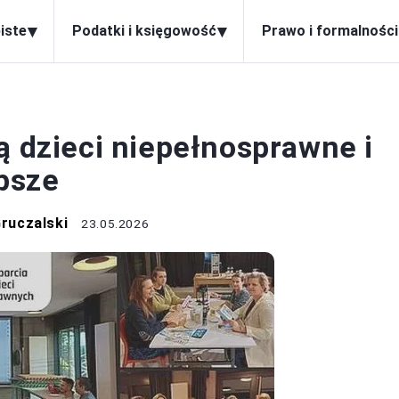
▾
▾
iste
Podatki i księgowość
Prawo i formalności
FUNDACJE
ą dzieci niepełnosprawne i
epsze
ruczalski
23.05.2026