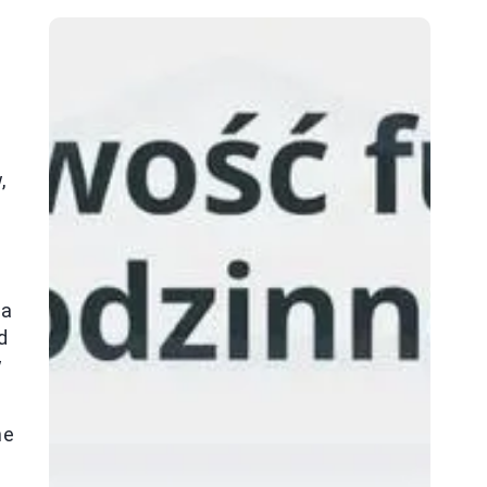
,
na
d
w
ne