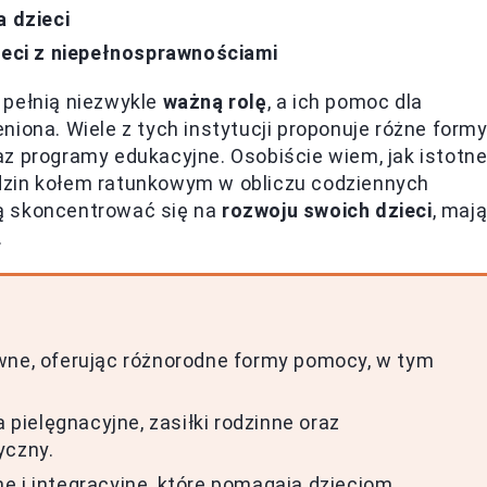
a dzieci
ieci z niepełnosprawnościami
 pełnią niezwykle
ważną rolę
, a ich pomoc dla
iona. Wiele z tych instytucji proponuje różne form
z programy edukacyjne. Osobiście wiem, jak istotn
rodzin kołem ratunkowym w obliczu codziennych
ą skoncentrować się na
rozwoju swoich dzieci
, maj
.
wne, oferując różnorodne formy pomocy, w tym
ielęgnacyjne, zasiłki rodzinne oraz
yczny.
e i integracyjne, które pomagają dzieciom