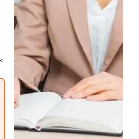
y
e
ąc