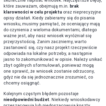
skutecznie napisać wniosek. Najczęstsze błędy,
które zauważam, obejmują m.in.
brak
klarowności w celu projektu
oraz nieprecyzyjne
opisy działań. Kiedy zabieramy się do pisania
wniosku, musimy pamiętać, że oceniający mają
do czynienia z wieloma dokumentami, dlatego
ważne jest, aby nasz wniosek wyróżniał się
przejrzystością. Zanim zaczniemy, warto
zastanowić się, czy nasz projekt rzeczywiście
odpowiada na lokalne potrzeby, a następnie
jasno to zakomunikować w opisie. Należy unikać
zbyt ogólnych sformułowań, ponieważ mogą
one sprawić, że wniosek zostanie odrzucony,
gdyż nie da się jednoznacznie zrozumieć, co
chcemy osiągnąć.
Kolejnym częstym błędem pozostaje
nieodpowiedni budżet
. Niekiedy wnioskodawcy
przeszacowują lub niedoszacowują koszty