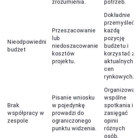
zrozumienia.
potrzeb.
Dokładnie
przemyśleć
Przeszacowanie
każdą
lub
pozycję
Nieodpowiedni
niedoszacowanie
budżetu i
budżet
kosztów
korzystać z
projektu.
aktualnych
cen
rynkowych.
Organizowa
Pisanie wniosku
wspólne
Brak
w pojedynkę
spotkania i
współpracy w
prowadzi do
zasięgać
zespole
ograniczonego
opinii
punktu widzenia.
różnych
osób.