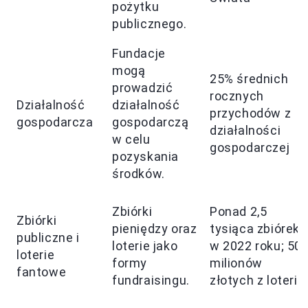
pożytku
publicznego.
Fundacje
mogą
25% średnich
prowadzić
rocznych
Działalność
działalność
przychodów z
gospodarcza
gospodarczą
działalności
w celu
gospodarczej
pozyskania
środków.
Zbiórki
Ponad 2,5
Zbiórki
pieniędzy oraz
tysiąca zbiórek
publiczne i
loterie jako
w 2022 roku; 50
loterie
formy
milionów
fantowe
fundraisingu.
złotych z loterii