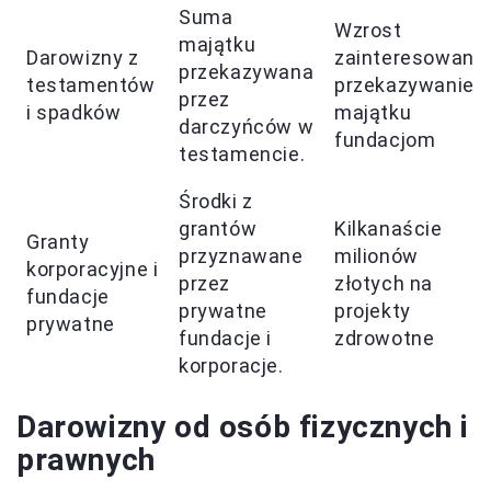
Suma
Wzrost
majątku
Darowizny z
zainteresowania
przekazywana
testamentów
przekazywanie
przez
i spadków
majątku
darczyńców w
fundacjom
testamencie.
Środki z
grantów
Kilkanaście
Granty
przyznawane
milionów
korporacyjne i
przez
złotych na
fundacje
prywatne
projekty
prywatne
fundacje i
zdrowotne
korporacje.
Darowizny od osób fizycznych i
prawnych