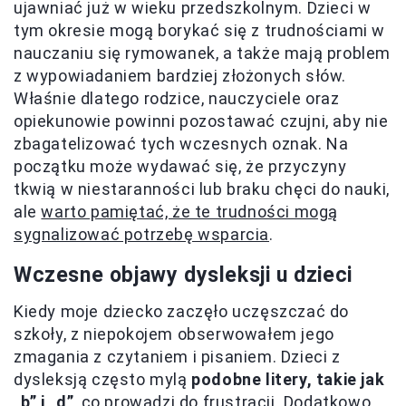
ujawniać już w wieku przedszkolnym. Dzieci w
tym okresie mogą borykać się z trudnościami w
nauczaniu się rymowanek, a także mają problem
z wypowiadaniem bardziej złożonych słów.
Właśnie dlatego rodzice, nauczyciele oraz
opiekunowie powinni pozostawać czujni, aby nie
zbagatelizować tych wczesnych oznak. Na
początku może wydawać się, że przyczyny
tkwią w niestaranności lub braku chęci do nauki,
ale
warto pamiętać, że te trudności mogą
sygnalizować potrzebę wsparcia
.
Wczesne objawy dysleksji u dzieci
Kiedy moje dziecko zaczęło uczęszczać do
szkoły, z niepokojem obserwowałem jego
zmagania z czytaniem i pisaniem. Dzieci z
dysleksją często mylą
podobne litery, takie jak
„b” i „d”
, co prowadzi do frustracji. Dodatkowo,