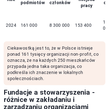
podmiotów
członków
dl
pracy
17
2024
161 000
8 300 000
153 400
00
Ciekawostką jest to, że w Polsce istnieje
ponad 161 tysięcy organizacji non-profit, co
oznacza, że na każdych 250 mieszkańców
przypada jedna taka organizacja, co
podkreśla ich znaczenie w lokalnych
społecznościach.
Fundacje a stowarzyszenia -
różnice w zakładaniu i
zarządzaniu organizacjami