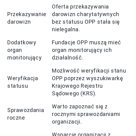
Oferta przekazywania
Przekazywanie
darowizn charytatywnych
darowizn
bez statusu OPP stała się
nielegalna.
Dodatkowy
Fundacje OPP muszą mieć
organ
organ monitorujący ich
monitorujący
działalność.
Możliwość weryfikacji stanu
Weryfikacja
OPP poprzez wyszukiwarkę
statusu
Krajowego Rejestru
Sądowego (KRS).
Warto zapoznać się z
Sprawozdania
rocznymi sprawozdaniami
roczne
organizacji.
Wsparcie organizacji z