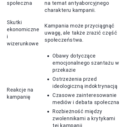
społeczna
na temat antyaborcyjnego
charakteru kampanii.
Skutki
Kampania może przyciągnąć
ekonomiczne
uwagę, ale także zrazić część
i
społeczeństwa.
wizerunkowe
Obawy dotyczące
emocjonalnego szantażu w
przekazie
Ostrzeżenia przed
ideologiczną indoktrynacją
Reakcje na
Czasowe zainteresowanie
kampanię
mediów i debata społeczna
Rozbieżność między
zwolennikami a krytykami
tej kampanii