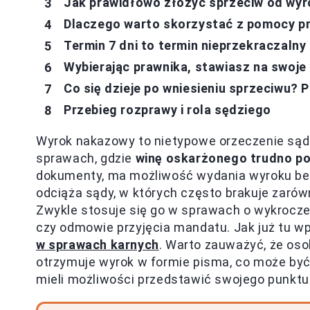
Jak prawidłowo złożyć sprzeciw od wy
Dlaczego warto skorzystać z pomocy pr
Termin 7 dni to termin nieprzekraczalny
Wybierając prawnika, stawiasz na swoje
Co się dzieje po wniesieniu sprzeciwu?
Przebieg rozprawy i rola sędziego
Wyrok nakazowy to nietypowe orzeczenie są
sprawach, gdzie
winę oskarżonego trudno p
dokumenty, ma możliwość wydania wyroku bez
odciąża sądy, w których często brakuje zarówn
Zwykle stosuje się go w sprawach o wykroczen
czy odmowie przyjęcia mandatu. Jak już tu w
w sprawach karnych
. Warto zauważyć, że oso
otrzymuje wyrok w formie pisma, co może być
mieli możliwości przedstawić swojego punktu