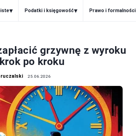
▾
▾
iste
Podatki i księgowość
Prawo i formalności
 I FORMALNOŚCI
 zapłacić grzywnę z wyroku
krok po kroku
ruczalski
25.06.2026