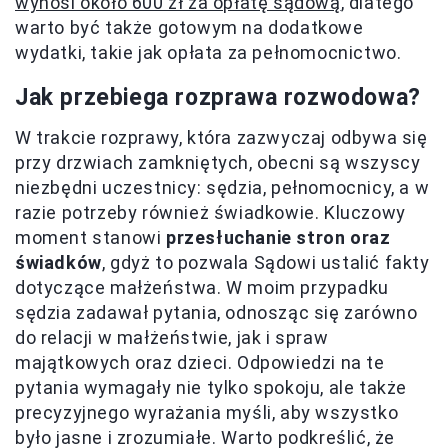
wynosi około 600 zł za opłatę sądową
, dlatego
warto być także gotowym na dodatkowe
wydatki, takie jak opłata za pełnomocnictwo.
Jak przebiega rozprawa rozwodowa?
W trakcie rozprawy, która zazwyczaj odbywa się
przy drzwiach zamkniętych, obecni są wszyscy
niezbędni uczestnicy: sędzia, pełnomocnicy, a w
razie potrzeby również świadkowie. Kluczowy
moment stanowi
przesłuchanie stron oraz
świadków
, gdyż to pozwala Sądowi ustalić fakty
dotyczące małżeństwa. W moim przypadku
sędzia zadawał pytania, odnosząc się zarówno
do relacji w małżeństwie, jak i spraw
majątkowych oraz dzieci. Odpowiedzi na te
pytania wymagały nie tylko spokoju, ale także
precyzyjnego wyrażania myśli, aby wszystko
było jasne i zrozumiałe. Warto podkreślić, że