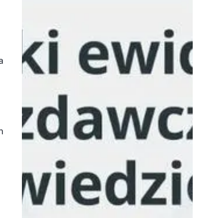
a
m
e
ć