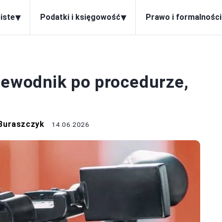
▾
▾
iste
Podatki i księgowość
Prawo i formalności
ROZPRAWY
zewodnik po procedurze,
Buraszczyk
14.06.2026