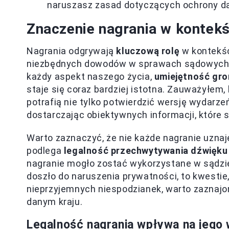
naruszasz zasad dotyczących ochrony d
Znaczenie nagrania w kontek
Nagrania odgrywają
kluczową rolę
w kontekśc
niezbędnych dowodów w sprawach sądowych. 
każdy aspekt naszego życia,
umiejętność gro
staje się coraz bardziej istotna. Zauważyłem
potrafią nie tylko potwierdzić wersję wydarzeń
dostarczając obiektywnych informacji, które 
Warto zaznaczyć, że nie każde nagranie uzn
podlega
legalność przechwytywania dźwięku
nagranie mogło zostać wykorzystane w sądzie
doszło do naruszenia prywatności, to kwestie
nieprzyjemnych niespodzianek, warto zaznajo
danym kraju.
Legalność nagrania wpływa na jego