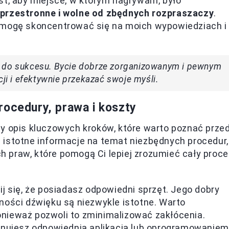
st, aby miejsce, w którym nagrywam, było
, przestronne i wolne od zbędnych rozpraszaczy
.
u mogę skoncentrować się na moich wypowiedziach i
z do sukcesu. Bycie dobrze zorganizowanym i pewnym
cji i efektywnie przekazać swoje myśli.
rocedury, prawa i koszty
wy opis kluczowych kroków, które warto poznać prze
 istotne informacje na temat niezbędnych procedur,
 praw, które pomogą Ci lepiej zrozumieć cały proce
j się, że posiadasz odpowiedni sprzęt. Jego dobry
ności dźwięku są niezwykle istotne. Warto
nieważ pozwoli to zminimalizować zakłócenia.
onujesz odpowiednią aplikacją lub oprogramowaniem