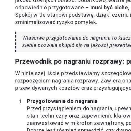
jakość dźwięku i obrazu. Dodatkowo, ważne je
odpowiednio przygotowane –
musi być ciche
Spokój w tle stanowi podstawę, dzięki czem
zminimalizować ryzyko pomyłek.
Właściwe przygotowanie do nagrania to kluc
siebie pozwala skupić się na jakości prezenta
Przewodnik po nagraniu rozprawy: p
W niniejszej liście przedstawiamy szczegóło
rozpoczęciem nagrania rozprawy. Zawiera ona
przewidywanych kosztów oraz przysługujących
Przygotowanie do nagrania
Przed przystąpieniem do nagrania, upewni
stan techniczny oraz zapewnienie klarow
zainwestować w mikrofon zewnętrzny, po
Dobrze jest również sprawdzić, czy dysp