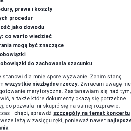
dury, prawa i koszty
ych procedur
tość jako dowodu
: co warto wiedzieć
rania mogą być znaczące
 obowiązki
i obowiązki do zachowania szacunku
e stanowi dla mnie spore wyzwanie. Zanim stanę
am
wszystkie niezbędne rzeczy
. Zwracam uwagę ni
zygotowanie merytoryczne. Zastanawiam się nad tym,
wić, a także które dokumenty okażą się potrzebne.
j, co pozwala mi skupić się na samej rozprawie,
czas i chęci, sprawdź
szczegóły na temat koncertu
 zawsze leżą w zasięgu ręki, ponieważ nawet
najlepsz
ania
.