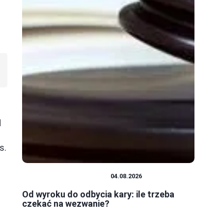
d
s.
PRAWO I FORMALNOŚCI
04.08.2026
Od wyroku do odbycia kary: ile trzeba
czekać na wezwanie?
,