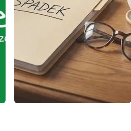
PRAWO I FORMALNOŚCI
05.07.2026
–
Koszty adwokata w sprawach rodzicielskich:
Gdzie szukać oszczędności?