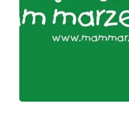
FUNDACJE
05.07.2026
Fundacje, które pomagają spełniać marzenia 
jak zrealizować swoje pragnienia z ich