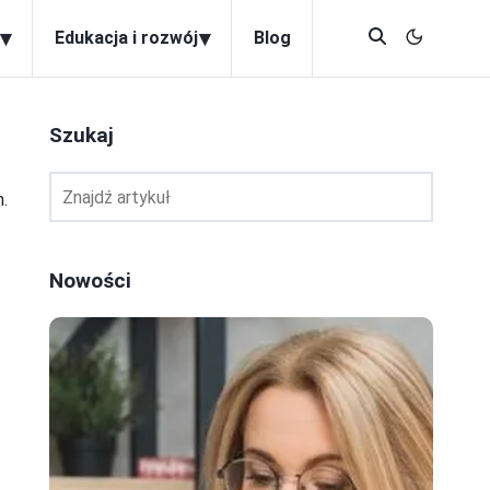
▾
▾
Edukacja i rozwój
Blog
Szukaj
.
Nowości