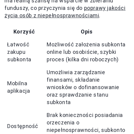
ma realną szansę na wsparcie w zbieraniu
funduszy, co przyczynia się do
poprawy jakości
życia osób z niepełnosprawnościami
.
Korzyść
Opis
Łatwość
Możliwość założenia subkonta
zakupu
online lub osobiście, szybki
subkonta
proces (kilka dni roboczych)
Umożliwia zarządzanie
finansami, składanie
Mobilna
wniosków o dofinansowanie
aplikacja
oraz sprawdzanie stanu
subkonta
Brak konieczności posiadania
orzeczenia o
Dostępność
niepełnosprawności, subkonto